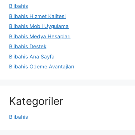
Biibahis
Biibahis Hizmet Kalitesi
Biibahis Mobil Uygulama
Biibahis Medya Hesapları
Biibahis Destek
Biibahis Ana Sayfa
Biibahis Ödeme Avantajları
Kategoriler
Biibahis