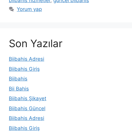
biibahis hizmetler
,
güncel biibahis
Yorum yap
Son Yazılar
Biibahis Adresi
Biibahis Giriş
Biibahis
Bii Bahis
Biibahis Şikayet
Biibahis Güncel
Biibahis Adresi
Biibahis Giriş