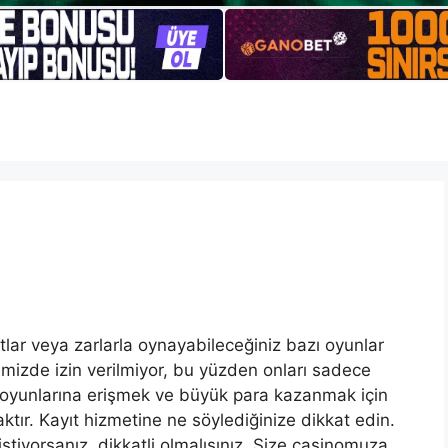
rtlar veya zarlarla oynayabileceğiniz bazı oyunlar
kemizde izin verilmiyor, bu yüzden onları sadece
at oyunlarına erişmek ve büyük para kazanmak için
tır. Kayıt hizmetine ne söylediğinize dikkat edin.
iyorsanız, dikkatli olmalısınız. Size casinomuza