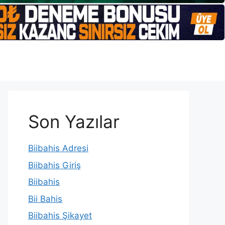
Son Yazılar
Biibahis Adresi
Biibahis Giriş
Biibahis
Bii Bahis
Biibahis Şikayet