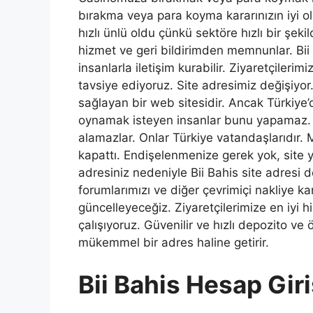
bırakma veya para koyma kararınızın iyi 
hızlı ünlü oldu çünkü sektöre hızlı bir şeki
hizmet ve geri bildirimden memnunlar. Bii B
insanlarla iletişim kurabilir. Ziyaretçileri
tavsiye ediyoruz. Site adresimiz değişiyor
sağlayan bir web sitesidir. Ancak Türkiye’
oynamak isteyen insanlar bunu yapamaz. Ay
alamazlar. Onlar Türkiye vatandaşlarıdır. 
kapattı. Endişelenmenize gerek yok, site 
adresiniz nedeniyle Bii Bahis site adresi d
forumlarımızı ve diğer çevrimiçi nakliye ka
güncelleyeceğiz. Ziyaretçilerimize en iyi 
çalışıyoruz. Güvenilir ve hızlı depozito ve
mükemmel bir adres haline getirir.
Bii Bahis Hesap Giri