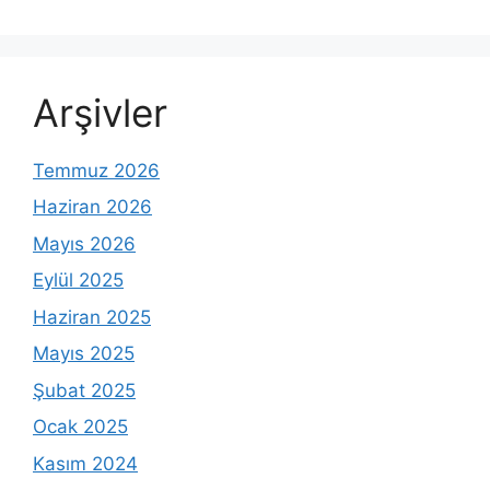
Arşivler
Temmuz 2026
Haziran 2026
Mayıs 2026
Eylül 2025
Haziran 2025
Mayıs 2025
Şubat 2025
Ocak 2025
Kasım 2024