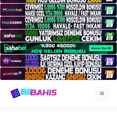
İçeriğe
atla
Menü