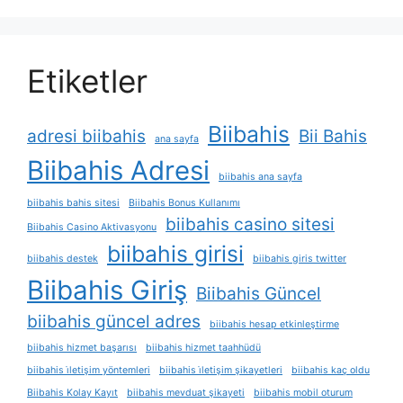
Etiketler
Biibahis
adresi biibahis
Bii Bahis
ana sayfa
Biibahis Adresi
biibahis ana sayfa
biibahis bahis sitesi
Biibahis Bonus Kullanımı
biibahis casino sitesi
Biibahis Casino Aktivasyonu
biibahis girisi
biibahis destek
biibahis giris twitter
Biibahis Giriş
Biibahis Güncel
biibahis güncel adres
biibahis hesap etkinleştirme
biibahis hizmet başarısı
biibahis hizmet taahhüdü
biibahis i̇letişim yöntemleri
biibahis i̇letişim şikayetleri
biibahis kaç oldu
Biibahis Kolay Kayıt
biibahis mevduat şikayeti
biibahis mobil oturum