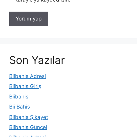
Son Yazılar
Biibahis Adresi
Biibahis Giriş
Biibahis
Bii Bahis
Biibahis Şikayet
Biibahis Güncel