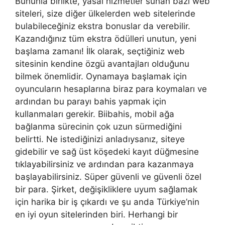
Bununla birlikte, yasal hizmetler sunan bazı web
siteleri, size diğer ülkelerden web sitelerinde
bulabileceğiniz ekstra bonuslar da verebilir.
Kazandığınız tüm ekstra ödülleri unutun, yeni
başlama zamanı! İlk olarak, seçtiğiniz web
sitesinin kendine özgü avantajları olduğunu
bilmek önemlidir. Oynamaya başlamak için
oyuncuların hesaplarına biraz para koymaları ve
ardından bu parayı bahis yapmak için
kullanmaları gerekir. Biibahis, mobil ağa
bağlanma sürecinin çok uzun sürmediğini
belirtti. Ne istediğinizi anladıysanız, siteye
gidebilir ve sağ üst köşedeki kayıt düğmesine
tıklayabilirsiniz ve ardından para kazanmaya
başlayabilirsiniz. Süper güvenli ve güvenli özel
bir para. Şirket, değişikliklere uyum sağlamak
için harika bir iş çıkardı ve şu anda Türkiye’nin
en iyi oyun sitelerinden biri. Herhangi bir