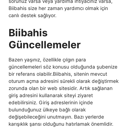
sorunuz varsa veya yardıma ihtiyacınız varsa,
Biibahis size her zaman yardımcı olmak için
canlı destek sağlıyor.
Biibahis
Güncellemeler
Bazen yaşınız, özellikle çılgın para
güncellemeleri söz konusu olduğunda şubenize
bir referans olabilir.Biibahis, sitenin mevcut
oturum açma adresini sürekli olarak değiştirmek
zorunda olan bir web sitesidir. Artık sağlanan
giriş adresini kullanarak siteyi ziyaret
edebilirsiniz. Giriş adreslerinin içinde
bulunduğunuz ülkeye bağlı olarak
değişebileceğini unutmayın. Bazı yerlerde
karışıklık şansı olduğunu hatırlamak önemlidir.