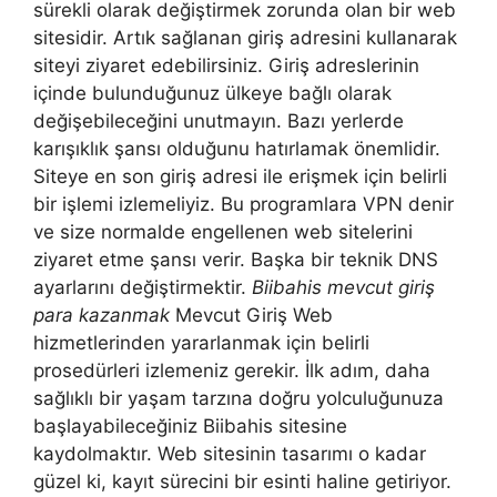
sürekli olarak değiştirmek zorunda olan bir web
sitesidir. Artık sağlanan giriş adresini kullanarak
siteyi ziyaret edebilirsiniz. Giriş adreslerinin
içinde bulunduğunuz ülkeye bağlı olarak
değişebileceğini unutmayın. Bazı yerlerde
karışıklık şansı olduğunu hatırlamak önemlidir.
Siteye en son giriş adresi ile erişmek için belirli
bir işlemi izlemeliyiz. Bu programlara VPN denir
ve size normalde engellenen web sitelerini
ziyaret etme şansı verir. Başka bir teknik DNS
ayarlarını değiştirmektir.
Biibahis mevcut giriş
para kazanmak
Mevcut Giriş Web
hizmetlerinden yararlanmak için belirli
prosedürleri izlemeniz gerekir. İlk adım, daha
sağlıklı bir yaşam tarzına doğru yolculuğunuza
başlayabileceğiniz Biibahis sitesine
kaydolmaktır. Web sitesinin tasarımı o kadar
güzel ki, kayıt sürecini bir esinti haline getiriyor.