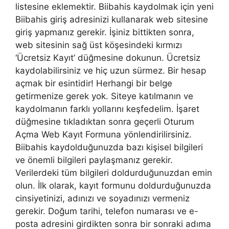
listesine eklemektir. Biibahis kaydolmak için yeni
Biibahis giriş adresinizi kullanarak web sitesine
giriş yapmanız gerekir. İşiniz bittikten sonra,
web sitesinin sağ üst köşesindeki kırmızı
‘Ücretsiz Kayıt’ düğmesine dokunun. Ücretsiz
kaydolabilirsiniz ve hiç uzun sürmez. Bir hesap
açmak bir esintidir! Herhangi bir belge
getirmenize gerek yok. Siteye katılmanın ve
kaydolmanın farklı yollarını keşfedelim. İşaret
düğmesine tıkladıktan sonra geçerli Oturum
Açma Web Kayıt Formuna yönlendirilirsiniz.
Biibahis kaydolduğunuzda bazı kişisel bilgileri
ve önemli bilgileri paylaşmanız gerekir.
Verilerdeki tüm bilgileri doldurduğunuzdan emin
olun. İlk olarak, kayıt formunu doldurduğunuzda
cinsiyetinizi, adınızı ve soyadınızı vermeniz
gerekir. Doğum tarihi, telefon numarası ve e-
posta adresini girdikten sonra bir sonraki adıma