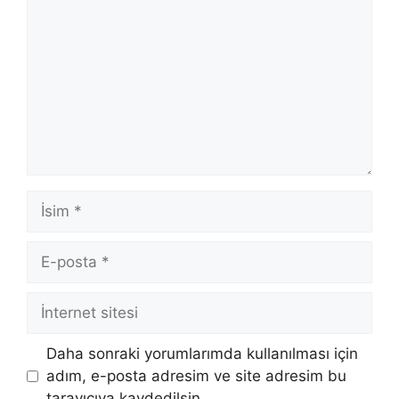
İsim
E-
posta
İnternet
sitesi
Daha sonraki yorumlarımda kullanılması için
adım, e-posta adresim ve site adresim bu
tarayıcıya kaydedilsin.